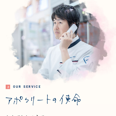
O
U
R
S
E
R
V
I
C
E
2