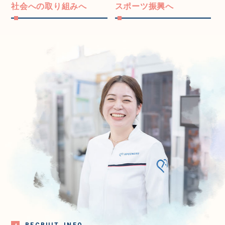
社会への取り組みへ
スポーツ振興へ
R
E
C
R
U
I
T
I
N
F
O