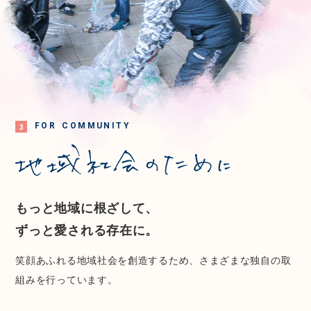
F
O
R
C
O
M
M
U
N
I
T
Y
3
もっと地域に根ざして、
ずっと愛される存在に。
笑顔あふれる地域社会を創造するため、さまざまな独自の取
組みを行っています。