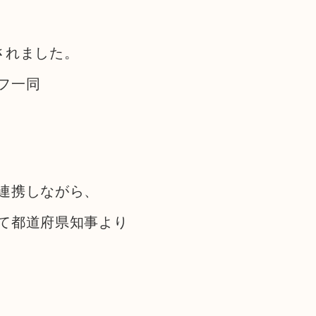
されました。
フ一同
連携しながら、
て都道府県知事より