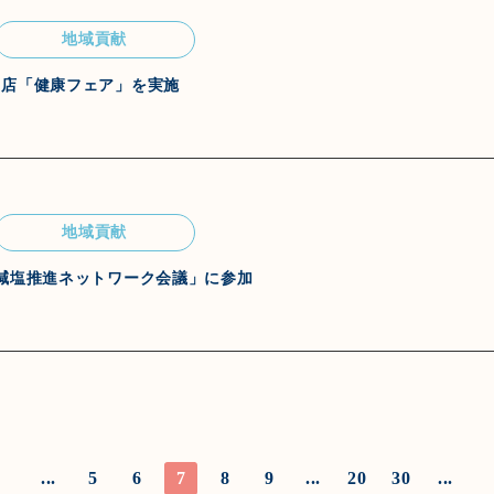
地域貢献
田店「健康フェア」を実施
地域貢献
減塩推進ネットワーク会議」に参加
...
5
6
7
8
9
...
20
30
...